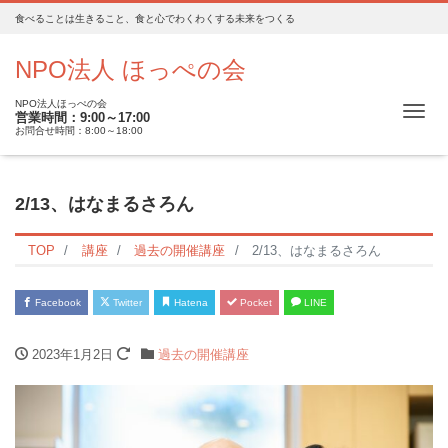
食べることは生きること、食と心でわくわくする未来をつくる
NPO法人 ほっぺの会
NPO法人ほっぺの会
Me
営業時間：9:00～17:00
お問合せ時間：8:00～18:00
2/13、はなまるさろん
TOP
講座
過去の開催講座
2/13、はなまるさろん
Facebook
Twitter
Hatena
Pocket
LINE
2023年1月2日
過去の開催講座