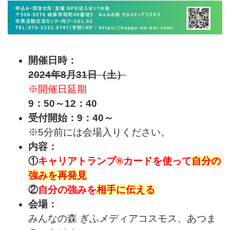
開催日時：
2024年8月31日（土）
※開催日延期
9：50～12：40
受付開始：9：40～
※5分前には会場入りください。
内容：
①
キャリアトランプ®カードを使って
自分の
強みを再発見
②
自分の強みを
相手に伝える
会場：
みんなの森 ぎふメディアコスモス、あつま