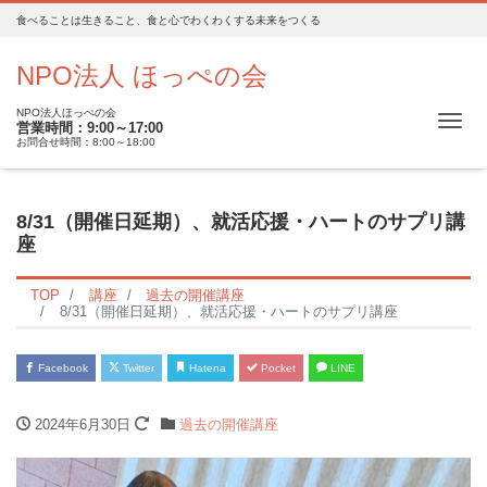
食べることは生きること、食と心でわくわくする未来をつくる
NPO法人 ほっぺの会
NPO法人ほっぺの会
Me
営業時間：9:00～17:00
お問合せ時間：8:00～18:00
8/31（開催日延期）、就活応援・ハートのサプリ講
座
TOP
講座
過去の開催講座
8/31（開催日延期）、就活応援・ハートのサプリ講座
Facebook
Twitter
Hatena
Pocket
LINE
2024年6月30日
過去の開催講座