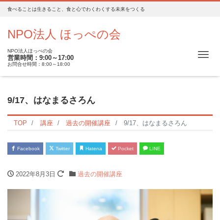
食べることは生きること、食と心でわくわくする未来をつくる
NPO法人 ほっぺの会
NPO法人ほっぺの会
Me
営業時間：9:00～17:00
お問合せ時間：8:00～18:00
9/17、はなまるさろん
TOP
講座
過去の開催講座
9/17、はなまるさろん
Facebook
Twitter
Hatena
Pocket
LINE
2022年8月3日
過去の開催講座