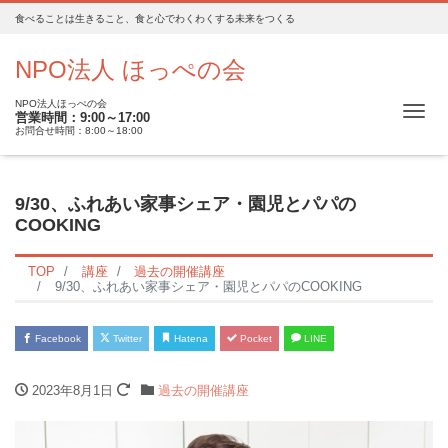
食べることは生きること、食と心でわくわくする未来をつくる
NPO法人 ほっぺの会
NPO法人ほっぺの会
Me
営業時間：9:00～17:00
お問合せ時間：8:00～18:00
9/30、ふれあい家事シェア・園児とパパの
COOKING
TOP
講座
過去の開催講座
9/30、ふれあい家事シェア・園児とパパのCOOKING
Facebook
Twitter
Hatena
Pocket
LINE
2023年8月1日
過去の開催講座