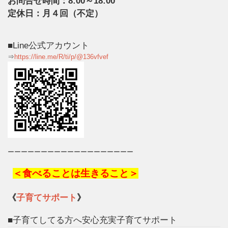
お問合せ時間：8:00～18:00
定休日：月４回（不定）
■Line公式アカウント
⇒
https://line.me/R/ti/p/@136vfvef
ーーーーーーーーーーーーーーーーーーー
＜食べることは生きること＞
《
子育てサポート
》
■子育てしてる方へ安心充実子育てサポート