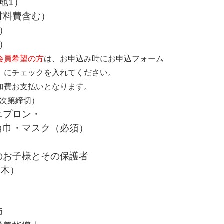
地1）
材料費含む）
込）
込）
会員希望の方
は、お申込み時にお申込フォーム
」
にチェックを入れてください。
加費お支払いとなります。
次第締切）
エプロン・
巾・マスク（必須）
のお子様とその保護者
（木）
師