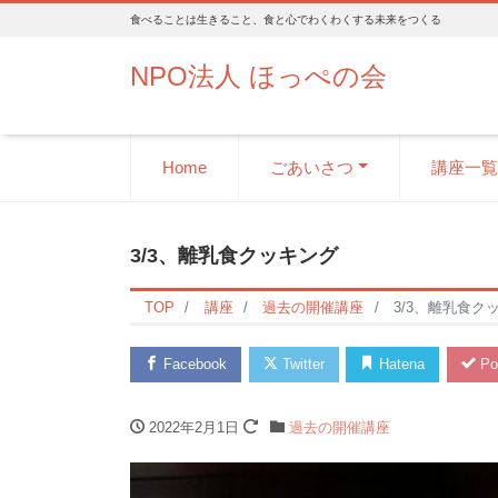
食べることは生きること、食と心でわくわくする未来をつくる
NPO法人 ほっぺの会
Home
ごあいさつ
講座一覧
3/3、離乳食クッキング
TOP
講座
過去の開催講座
3/3、離乳食ク
Facebook
Twitter
Hatena
Po
2022年2月1日
過去の開催講座