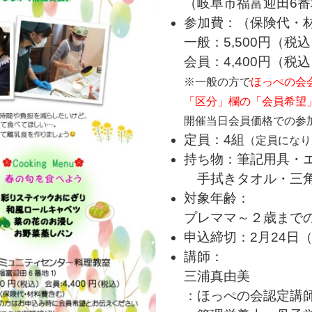
（岐阜市福富迎田6番
参加費：（保険代・
一般：5,500円（税
会員：4,400円（税
※一般の方で
ほっぺの会
「区分」欄の「会員希望
開催当日会員価格での参
定員：4組
（定員になり
持ち物：筆記用具・
手拭きタオル・三角
対象年齢：
プレママ～２歳まで
申込締切：2月24日
講師：
三浦真由美
：ほっぺの会認定講