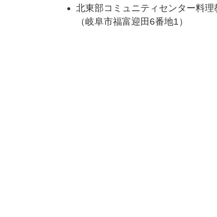
北東部コミュニティセンター料理
（岐阜市福富迎田6番地1）