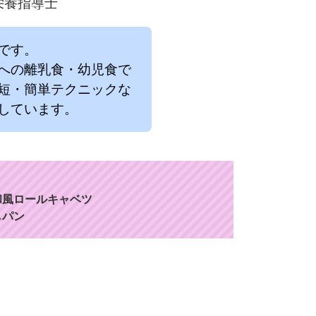
栄養指導士
です。
への離乳食・幼児食で
短・簡単テクニックな
しています。
和風ロールキャベツ
しパン