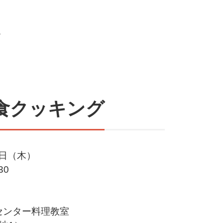
、
食クッキング
月3日（木）
30
～
センター料理教室