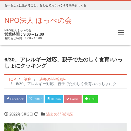
食べることは生きること、食と心でわくわくする未来をつくる
NPO法人 ほっぺの会
NPO法人ほっぺの会
Me
営業時間：9:00～17:00
お問合せ時間：8:00～18:00
6/30、アレルギー対応、親子でたのしく食育♪いっ
しょにクッキング
TOP
講座
過去の開催講座
6/30、アレルギー対応、親子でたのしく食育♪いっしょにクッキング
Facebook
Twitter
Hatena
Pocket
LINE
2022年5月2日
過去の開催講座