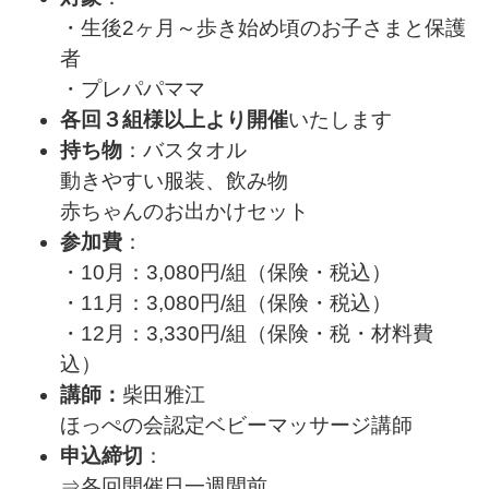
・生後2ヶ月～歩き始め頃のお子さまと保護
者
・プレパパママ
各回３組様以上より開催
いたします
持ち物
：バスタオル
動きやすい服装、飲み物
赤ちゃんのお出かけセット
参加費
：
・10月：3,080円/組（保険・税込）
・11月：3,080円/組（保険・税込）
・12月：3,330円/組（保険・税・材料費
込）
講師：
柴田雅江
ほっぺの会認定
ベビーマッサージ講師
申込締切
：
⇒各回開催日一週間前